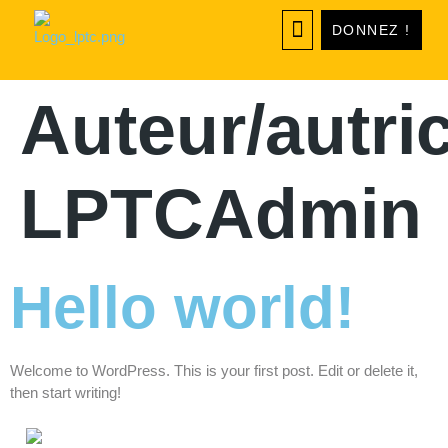
DONNEZ !
LES PROJETS
Auteur/autric
LPTCAdmin
Hello world!
Welcome to WordPress. This is your first post. Edit or delete it,
then start writing!